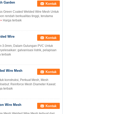
sh Garden
Kontak
s Green Coated Welded Wire Mesh Untuk
on rendah berkualitas tinggi, terutama
Harga terbaik
ded Wire
Kontak
mm-3.0mm, Dalam Gulungan PVC Untuk
elesaikan: galvanisasi listrik, pelapisan
 terbaik
lded Wire Mesh
Kontak
ntuk konstruksi, Perkuat Mesh, Mesh
 disebut: Reinforce Mesh Diameter Kawat:
a terbaik
ton Wire Mesh
Kontak
e Mesh Welded Wire Mesh terbuat dari