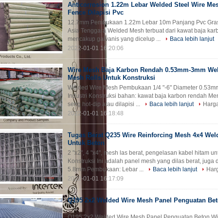
Anticorrosion 1.22m Lebar Welded Steel Wire Me
Fence Dilapisi Pvc
12.7mm Pembukaan 1.22m Lebar 10m Panjang Pvc Gras
Asia Tenggara Welded Mesh terbuat dari kawat baja karb
mencakup galvanis yang dicelup ...
Baca lebih lanjut
2022-01-01 16:20:06
Wire Mesh Baja Karbon Rendah 0.53mm-3mm Wel
Mesh Rolls Untuk Konstruksi
Welded Wire Mesh Pembukaan 1/4 "-6" Diameter 0.53
Industri Konstruksi bahan: kawat baja karbon rendah Meny
seng hot-dip atau dilapisi ...
Baca lebih lanjut
Harga
2022-01-01 16:18:48
Tugas Berat Q235 Wire Reinforcing Mesh 4x4 We
Untuk Beton
2 "x2", 4 "x4", mesh las berat, pengelasan kabel hitam u
Konstruksi Ini adalah panel mesh yang dilas berat, juga
5.8mm Pembukaan: Lebar ...
Baca lebih lanjut
Harg
2022-01-01 16:17:09
Q195 2x2 Welded Wire Mesh Panel Penguatan Be
Q195 2x2 Welded Wire Mesh Panel Penguatan Beton Wir