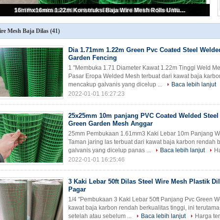
Dia 1.71mm 1.22m Green Pvc Coated Steel Welded Wire Rolled Garden Fencing
re Mesh Baja Dilas
(41)
Dia 1.71mm 1.22m Green Pvc Coated Steel Welde
Garden Fencing
1 "Membuka 1.71 Diameter Kawat 1.22m Tinggi Weld M
Pasar Eropa Welded Mesh terbuat dari kawat baja karbon
mencakup galvanis yang dicelup ...
Baca lebih lanjut
2022-01-01 16:27:23
25x25mm 10m panjang PVC Coated Welded Steel
Green Garden Mesh Anggar
25mm Pembukaan 1.61mm3 Kaki Lebar 10m Panjang We
Taman jaring las terbuat dari kawat baja karbon rendah b
galvanis yang dicelup panas ...
Baca lebih lanjut
Ha
2022-01-01 16:25:46
3 Kaki Lebar 50ft Dilas Steel Wire Mesh Plastik D
Pagar
1/4 "Pembukaan 3 Kaki Lebar 50ft Panjang Pvc Green Wel
kawat baja karbon rendah berkualitas tinggi, ini teruta
setelah atau sebelum ...
Baca lebih lanjut
Harga te