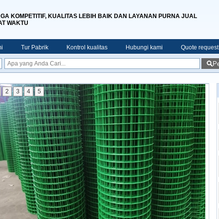
GA KOMPETITIF, KUALITAS LEBIH BAIK DAN LAYANAN PURNA JUAL
AT WAKTU
i
Tur Pabrik
Kontrol kualitas
Hubungi kami
Quote request
Pe
2
3
4
5