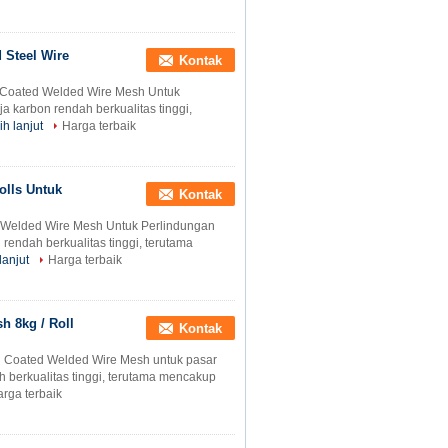
 Steel Wire
Kontak
 Coated Welded Wire Mesh Untuk
 karbon rendah berkualitas tinggi,
ih lanjut
Harga terbaik
lls Untuk
Kontak
elded Wire Mesh Untuk Perlindungan
endah berkualitas tinggi, terutama
lanjut
Harga terbaik
h 8kg / Roll
Kontak
n Coated Welded Wire Mesh untuk pasar
h berkualitas tinggi, terutama mencakup
rga terbaik