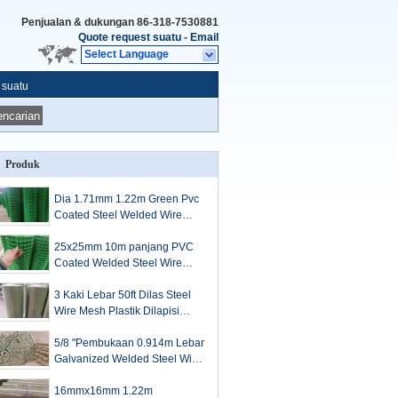
Penjualan & dukungan
86-318-7530881
Quote request suatu
-
Email
Select Language
 suatu
ncarian
Produk
Dia 1.71mm 1.22m Green Pvc
Coated Steel Welded Wire
Rolled Garden Fencing
25x25mm 10m panjang PVC
Coated Welded Steel Wire
Mesh Green Garden Mesh
Anggar
3 Kaki Lebar 50ft Dilas Steel
Wire Mesh Plastik Dilapisi
Taman Pagar
5/8 "Pembukaan 0.914m Lebar
Galvanized Welded Steel Wire
Mesh Untuk Perlindungan
Taman
16mmx16mm 1.22m