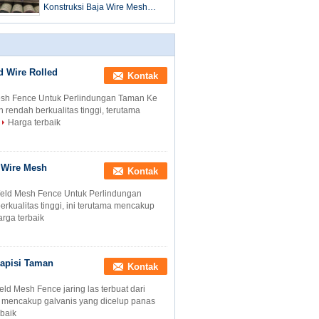
Konstruksi Baja Wire Mesh
Rolls Untuk Perlindungan
Perumahan
d Wire Rolled
Kontak
esh Fence Untuk Perlindungan Taman Ke
 rendah berkualitas tinggi, terutama
Harga terbaik
 Wire Mesh
Kontak
ld Mesh Fence Untuk Perlindungan
erkualitas tinggi, ini terutama mencakup
rga terbaik
ilapisi Taman
Kontak
d Mesh Fence jaring las terbuat dari
ma mencakup galvanis yang dicelup panas
rbaik