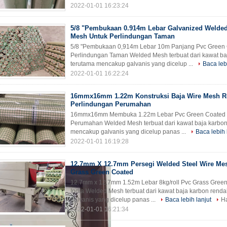
2022-01-01 16:23:24
5/8 "Pembukaan 0.914m Lebar Galvanized Welded
Mesh Untuk Perlindungan Taman
5/8 "Pembukaan 0,914m Lebar 10m Panjang Pvc Green
Perlindungan Taman Welded Mesh terbuat dari kawat baja
terutama mencakup galvanis yang dicelup ...
Baca leb
2022-01-01 16:22:24
16mmx16mm 1.22m Konstruksi Baja Wire Mesh Ro
Perlindungan Perumahan
16mmx16mm Membuka 1.22m Lebar Pvc Green Coated W
Perumahan Welded Mesh terbuat dari kawat baja karbon r
mencakup galvanis yang dicelup panas ...
Baca lebih 
2022-01-01 16:19:28
12.7mm X 12.7mm Persegi Welded Steel Wire Mes
Grass Green Coated
12.7mm x 12.7mm 1.52m Lebar 8kg/roll Pvc Grass Gree
India Welded Mesh terbuat dari kawat baja karbon renda
galvanis yang dicelup panas ...
Baca lebih lanjut
Ha
2022-01-01 16:21:34