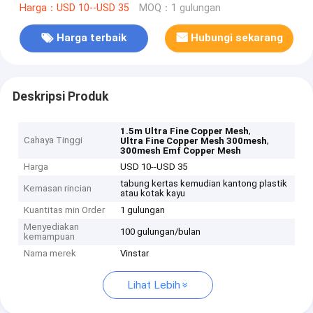
Harga：USD 10--USD 35
MOQ：1 gulungan
Harga terbaik
Hubungi sekarang
Deskripsi Produk
,
1.5m Ultra Fine Copper Mesh
Cahaya Tinggi
,
Ultra Fine Copper Mesh 300mesh
300mesh Emf Copper Mesh
Harga
USD 10--USD 35
tabung kertas kemudian kantong plastik
Kemasan rincian
atau kotak kayu
Kuantitas min Order
1 gulungan
Menyediakan
100 gulungan/bulan
kemampuan
Nama merek
Vinstar
Lihat Lebih