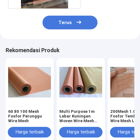
Terus
Rekomendasi Produk
60 80 100 Mesh
Multi Purpose 1m
200Mesh 1.0M
Fosfor Perunggu
Lebar Kuningan
Fosfor Temba
Wire Mesh
Woven Wire Mesh
Wire Mesh Lay
Layar Kawat
Kuningan Filte
Perunggu
Oleh Industri 
Harga terbaik
Harga terbaik
Harga terb