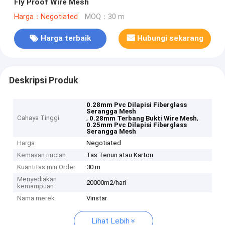
Fly Proof Wire Mesh
Harga：Negotiated
MOQ：30 m
Harga terbaik
Hubungi sekarang
Deskripsi Produk
0.28mm Pvc Dilapisi Fiberglass
Serangga Mesh
Cahaya Tinggi
,
,
0.28mm Terbang Bukti Wire Mesh
0.25mm Pvc Dilapisi Fiberglass
Serangga Mesh
Harga
Negotiated
Kemasan rincian
Tas Tenun atau Karton
Kuantitas min Order
30 m
Menyediakan
20000m2/hari
kemampuan
Nama merek
Vinstar
Lihat Lebih