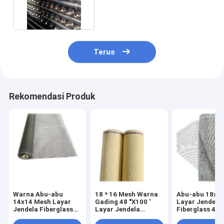
Proof Wire Mesh
Terus
Rekomendasi Produk
Warna Abu-abu
18 * 16 Mesh Warna
Abu-abu 18x1
14x14 Mesh Layar
Gading 48 "X100 '
Layar Jendela 
Jendela Fiberglass
Layar Jendela
Fiberglass 48 
Untuk Kelambu
Serangga Fiberglass
'Untuk Kelamb