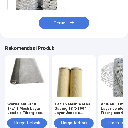
Terus
Rekomendasi Produk
Warna Abu-abu
18 * 16 Mesh Warna
Abu-abu 18x1
14x14 Mesh Layar
Gading 48 "X100 '
Layar Jendela 
Jendela Fiberglass
Layar Jendela
Fiberglass 48 
Untuk Kelambu
Serangga Fiberglass
'Untuk Kelamb
Untuk Taman
Harga terbaik
Harga terbaik
Harga terb