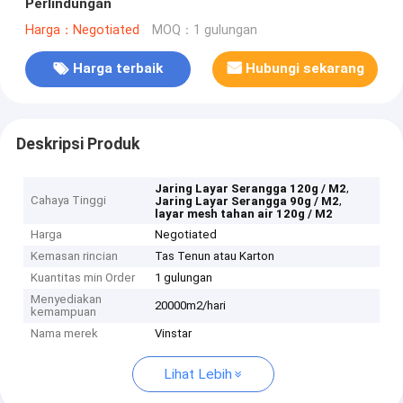
Perlindungan
Harga：Negotiated
MOQ：1 gulungan
Harga terbaik
Hubungi sekarang
Deskripsi Produk
,
Jaring Layar Serangga 120g / M2
Cahaya Tinggi
,
Jaring Layar Serangga 90g / M2
layar mesh tahan air 120g / M2
Harga
Negotiated
Kemasan rincian
Tas Tenun atau Karton
Kuantitas min Order
1 gulungan
Menyediakan
20000m2/hari
kemampuan
Nama merek
Vinstar
Lihat Lebih