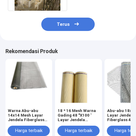
api
Terus
Rekomendasi Produk
Warna Abu-abu
18 * 16 Mesh Warna
Abu-abu 18x1
14x14 Mesh Layar
Gading 48 "X100 '
Layar Jendela 
Jendela Fiberglass
Layar Jendela
Fiberglass 48 
Untuk Kelambu
Serangga Fiberglass
'Untuk Kelamb
Untuk Taman
Harga terbaik
Harga terbaik
Harga terb