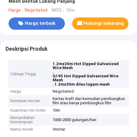
Mesh Bentuk Lubang Panjang
Harga：Negotiated
MOQ：10m
Harga terbaik
Hubungi sekarang
Deskripsi Produk
1.2mx30m Hot Dipped Galvanized
Wire Mesh
,
Cahaya Tinggi
Q195 Hot Dipped Galvanized Wire
Mesh
,
1.2mx30m dilas logam mesh
Harga
Negotiated
Kertas kraft dan kemudian pembungkus
Kemasan rincian
film atau hanya pembungkus film
Kuantitas min Order
10m
Menyediakan
1000-2000 gulungan/hari
kemampuan
Nama merek
Vinstar