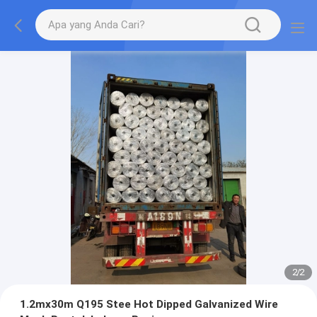
2
/
2
1.2mx30m Q195 Stee Hot Dipped Galvanized Wire