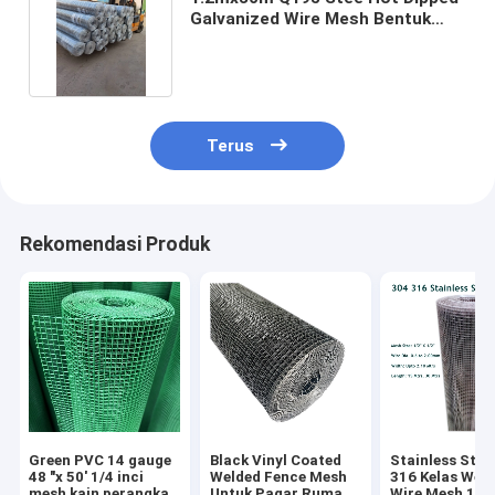
Galvanized Wire Mesh Bentuk
Lubang Panjang
Terus
Rekomendasi Produk
Green PVC 14 gauge
Black Vinyl Coated
Stainless Stee
48 "x 50' 1/4 inci
Welded Fence Mesh
316 Kelas Wel
mesh kain perangkat
Untuk Pagar Rumah
Wire Mesh 12