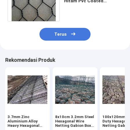
Hitam Pvc Coated
Hexagonal Wire Mesh
Kawat Layar Ayam
Terus
Rekomendasi Produk
3.7mm Zinc
8x10cm 3.2mm Steel
100x120mm H
Aluminium Alloy
Hexagonal Wire
Duty Hexagona
Heavy Hexagonal
Netting Gabion Box
Netting Gabio
Wire Netting Gabion
Slope Protection
Oksidasi Resi