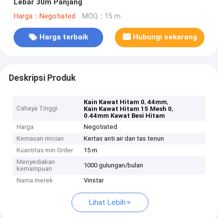
Lebar 30m Panjang
Harga：Negotiated
MOQ：15 m
Harga terbaik
Hubungi sekarang
Deskripsi Produk
,
,
Kain Kawat Hitam 0
44mm
Cahaya Tinggi
,
Kain Kawat Hitam 15 Mesh 0
0.44mm Kawat Besi Hitam
Harga
Negotiated
Kemasan rincian
Kertas anti air dan tas tenun
Kuantitas min Order
15 m
Menyediakan
1000 gulungan/bulan
kemampuan
Nama merek
Vinstar
Lihat Lebih