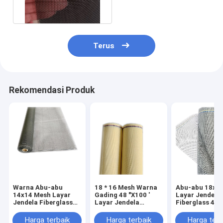
Coated
Terus
Rekomendasi Produk
Warna Abu-abu
18 * 16 Mesh Warna
Abu-abu 18x1
14x14 Mesh Layar
Gading 48 "X100 '
Layar Jendela 
Jendela Fiberglass
Layar Jendela
Fiberglass 48 
Untuk Kelambu
Serangga Fiberglass
'Untuk Kelamb
Untuk Taman
Harga terbaik
Harga terbaik
Harga terb