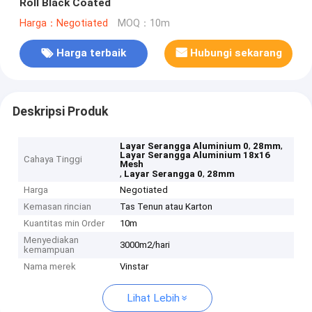
Roll Black Coated
Harga：Negotiated
MOQ：10m
Harga terbaik
Hubungi sekarang
Deskripsi Produk
,
,
Layar Serangga Aluminium 0
28mm
Layar Serangga Aluminium 18x16
Cahaya Tinggi
Mesh
,
,
Layar Serangga 0
28mm
Harga
Negotiated
Kemasan rincian
Tas Tenun atau Karton
Kuantitas min Order
10m
Menyediakan
3000m2/hari
kemampuan
Nama merek
Vinstar
Lihat Lebih