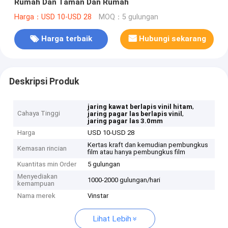
Rumah Dan Taman Dan Rumah
Harga：USD 10-USD 28
MOQ：5 gulungan
Harga terbaik
Hubungi sekarang
Deskripsi Produk
,
jaring kawat berlapis vinil hitam
Cahaya Tinggi
,
jaring pagar las berlapis vinil
jaring pagar las 3.0mm
Harga
USD 10-USD 28
Kertas kraft dan kemudian pembungkus
Kemasan rincian
film atau hanya pembungkus film
Kuantitas min Order
5 gulungan
Menyediakan
1000-2000 gulungan/hari
kemampuan
Nama merek
Vinstar
Lihat Lebih