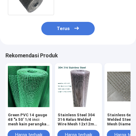
Terus
Rekomendasi Produk
Green PVC 14 gauge
Stainless Steel 304
Stainless 6x
48 "x 50' 1/4 inci
316 Kelas Welded
Welded Steel W
mesh kain perangkat
Wire Mesh 12x12mm
Mesh Diameter
keras yang
Lubang Mesh 1/2
Gauge Hardwa
digunakan untuk
"x1/2"
Cloth 1/4 "X1/4
Harga terbaik
Harga terbaik
Harga terb