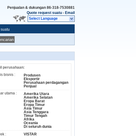
Penjualan & dukungan
86-318-7530881
Quote request suatu
-
Email
Select Language
 suatu
ncarian
il perusahaan:
s bisnis :
Produsen
Eksportir
Perusahaan perdagangan
Penjual
ar utama :
Amerika Utara
Amerika Selatan
Eropa Barat
Eropa Timur
Asia Timur
Asia Tenggara
Timur Tengah
Afrika
Oceania
Di seluruh dunia
ek :
VISTAR