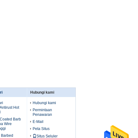
ri
Hubungi kami
ri
Hubungi kami
ntirust Hot
Permintaan
d
Penawaran
Coated Barb
E-Mail
na Wire
nggi
Peta Situs
d Barbed
Situs Seluler