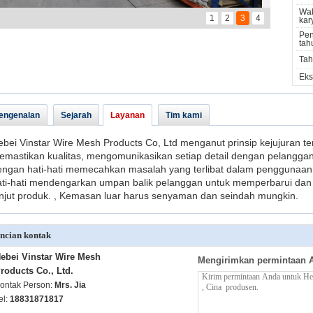
Wa
1
2
3
4
kar
Pen
tah
Tah
Eks
engenalan
Sejarah
Layanan
Tim kami
bei Vinstar Wire Mesh Products Co, Ltd menganut prinsip kejujuran ter
emastikan kualitas, mengomunikasikan setiap detail dengan pelanggan
engan hati-hati memecahkan masalah yang terlibat dalam penggunaa
ati-hati mendengarkan umpan balik pelanggan untuk memperbarui dan
anjut produk. , Kemasan luar harus senyaman dan seindah mungkin.
ncian kontak
ebei Vinstar Wire Mesh
Mengirimkan permintaan 
roducts Co., Ltd.
ontak Person:
Mrs. Jia
el:
18831871817