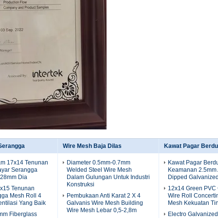
 Serangga
Wire Mesh Baja Dilas
Kawat Pagar Berdu
am 17x14 Tenunan
Diameter 0.5mm-0.7mm
Kawat Pagar Berdu
Layar Serangga
Welded Steel Wire Mesh
Keamanan 2.5mm A
.28mm Dia
Dalam Gulungan Untuk Industri
Dipped Galvanize
Konstruksi
6x15 Tenunan
12x14 Green PVC 
gga Mesh Roll 4
Pembukaan Anti Karat 2 X 4
Wire Roll Concerti
entilasi Yang Baik
Galvanis Wire Mesh Building
Mesh Kekuatan Ti
Wire Mesh Lebar 0,5-2,8m
mm Fiberglass
Electro Galvanize