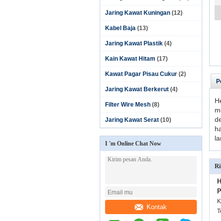
Jaring Kawat Kuningan
(12)
Kabel Baja
(13)
Jaring Kawat Plastik
(4)
Kain Kawat Hitam
(17)
Kawat Pagar Pisau Cukur
(2)
P
Jaring Kawat Berkerut
(4)
He
Filter Wire Mesh
(8)
m
d
Jaring Kawat Serat
(10)
h
l
I 'm Online Chat Now
Ri
H
P
K
Kontak
T