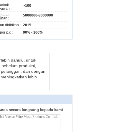
kakak
>100
yawan :
jualan
5000000-8000000
unan :
un didirikan :
2015
por p.c :
90% - 100%
lebih dahulu, untuk
 sebelum produksi,
n pelanggan, dan dengan
 meningkatkan lebih
Anda secara langsung kepada kami