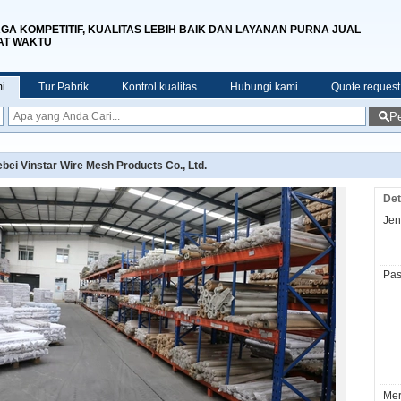
GA KOMPETITIF, KUALITAS LEBIH BAIK DAN LAYANAN PURNA JUAL
AT WAKTU
i
Tur Pabrik
Kontrol kualitas
Hubungi kami
Quote request
Pe
bei Vinstar Wire Mesh Products Co., Ltd.
Det
Jeni
Pas
Mer