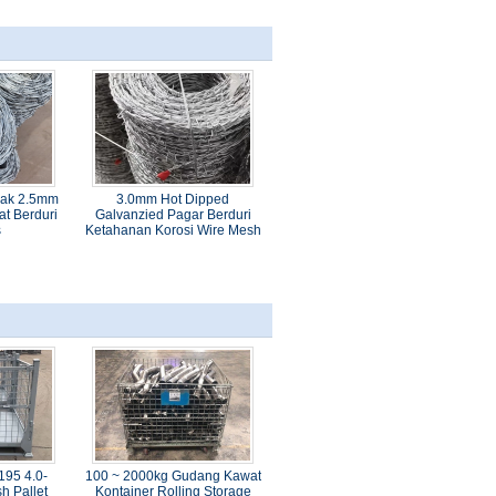
rak 2.5mm
3.0mm Hot Dipped
t Berduri
Galvanzied Pagar Berduri
s
Ketahanan Korosi Wire Mesh
195 4.0-
100 ~ 2000kg Gudang Kawat
h Pallet
Kontainer Rolling Storage