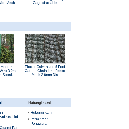
Wire Mesh
Cage stackable
 Modern
Electro Galvanized 5 Foot
 Wire 3.0m
Garden Chain Link Fence
ea Sepak
Mesh 2.8mm Dia
ri
Hubungi kami
ri
Hubungi kami
ntirust Hot
Permintaan
d
Penawaran
Coated Barb