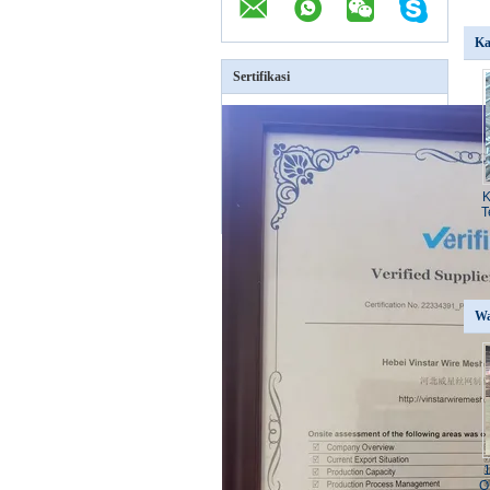
Ka
Sertifikasi
K
T
Wa
Q