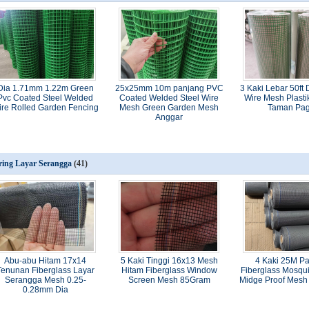
Dia 1.71mm 1.22m Green
25x25mm 10m panjang PVC
3 Kaki Lebar 50ft 
Pvc Coated Steel Welded
Coated Welded Steel Wire
Wire Mesh Plastik
ire Rolled Garden Fencing
Mesh Green Garden Mesh
Taman Pag
Anggar
ring Layar Serangga
(41)
Abu-abu Hitam 17x14
5 Kaki Tinggi 16x13 Mesh
4 Kaki 25M P
Tenunan Fiberglass Layar
Hitam Fiberglass Window
Fiberglass Mosqu
Serangga Mesh 0.25-
Screen Mesh 85Gram
Midge Proof Mesh
0.28mm Dia