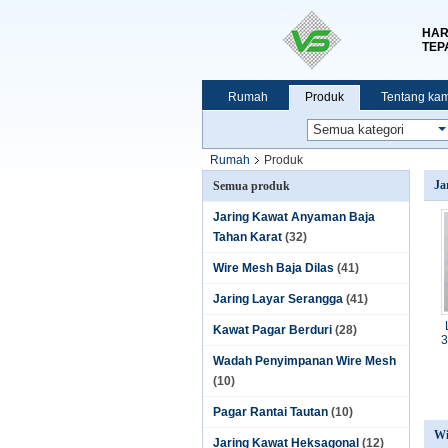
HAR
TEP
Rumah
Produk
Tentang kam
Rumah
Produk
Ja
Semua produk
Jaring Kawat Anyaman Baja
Tahan Karat
(32)
Wire Mesh Baja Dilas
(41)
Jaring Layar Serangga
(41)
Kawat Pagar Berduri
(28)
3
Wadah Penyimpanan Wire Mesh
(10)
Pagar Rantai Tautan
(10)
Wi
Jaring Kawat Heksagonal
(12)