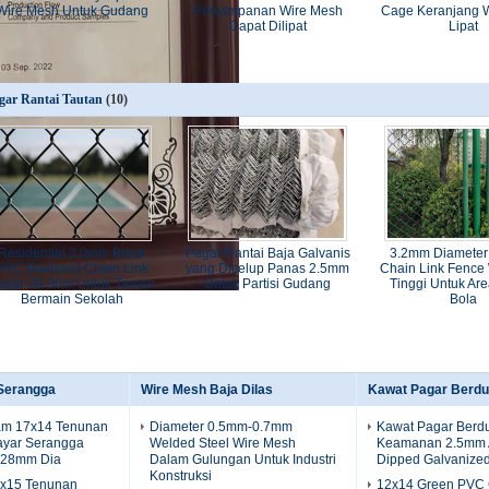
Wire Mesh Untuk Gudang
Penyimpanan Wire Mesh
Cage Keranjang 
Dapat Dilipat
Lipat
gar Rantai Tautan
(10)
Residential 3.0mm Black
Pagar Rantai Baja Galvanis
3.2mm Diameter
PVC Diamond Chain Link
yang Dicelup Panas 2.5mm
Chain Link Fence
agar 10-30m Untuk Taman
Untuk Partisi Gudang
Tinggi Untuk Ar
Bermain Sekolah
Bola
 Serangga
Wire Mesh Baja Dilas
Kawat Pagar Berdu
am 17x14 Tenunan
Diameter 0.5mm-0.7mm
Kawat Pagar Berdu
Layar Serangga
Welded Steel Wire Mesh
Keamanan 2.5mm A
.28mm Dia
Dalam Gulungan Untuk Industri
Dipped Galvanize
Konstruksi
6x15 Tenunan
12x14 Green PVC 