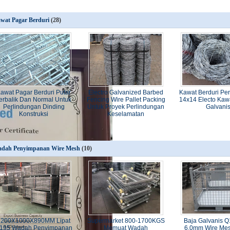
wat Pagar Berduri
(28)
awat Pagar Berduri Putar
Electro Galvanized Barbed
Kawat Berduri Pe
erbalik Dan Normal Untuk
Fencing Wire Pallet Packing
14x14 Electo Kawa
Perlindungan Dinding
Untuk Proyek Perlindungan
Galvani
Konstruksi
Keselamatan
dah Penyimpanan Wire Mesh
(10)
1200X1000X890MM Lipat
Supermarket 800-1700KGS
Baja Galvanis Q
195 Wadah Penyimpanan
Memuat Wadah
6.0mm Wire Mes