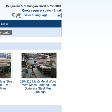
Penjualan & dukungan
86-318-7530881
Quote request suatu
-
Email
Select Language
 suatu
ncarian
less Steel
110x110 Mesh Metal Woven
h 90x90
Wire Mesh Panjang 30m
ilter
Stainless Steel Mesh
Bunnings