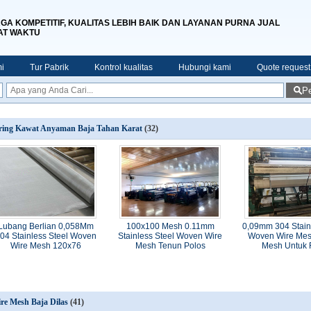
GA KOMPETITIF, KUALITAS LEBIH BAIK DAN LAYANAN PURNA JUAL
AT WAKTU
i
Tur Pabrik
Kontrol kualitas
Hubungi kami
Quote request
Pe
ring Kawat Anyaman Baja Tahan Karat
(32)
Lubang Berlian 0,058Mm
100x100 Mesh 0.11mm
0,09mm 304 Stain
04 Stainless Steel Woven
Stainless Steel Woven Wire
Woven Wire Mes
Wire Mesh 120x76
Mesh Tenun Polos
Mesh Untuk F
re Mesh Baja Dilas
(41)